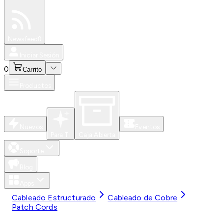
Especiales
Newsfeed
0
Iniciar Sesión
0
Carrito
Productos
Nuevos
Eventos
Para Ti
Caja Abierta
Soporte
Blog
Apps
Cableado Estructurado
Cableado de Cobre
Patch Cords