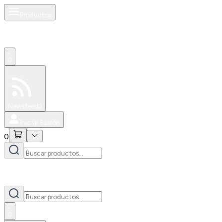
Productos
0
Especiales
Newsfeed
0
Iniciar Sesión
0
0