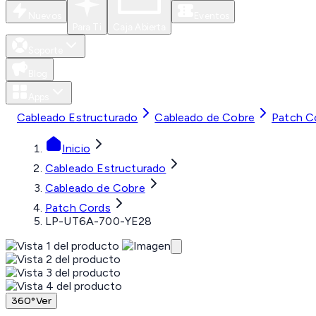
Nuevos
Eventos
Para Ti
Caja Abierta
Soporte
Blog
Apps
Cableado Estructurado
Cableado de Cobre
Patch C
Inicio
Cableado Estructurado
Cableado de Cobre
Patch Cords
LP-UT6A-700-YE28
360°
Ver