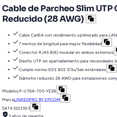
Cable de Parcheo Slim UTP C
Reducido (28 AWG)
Cable Cat6A con rendimiento optimizado para LA
7 metros de longitud para mayor flexibilidad
Conector RJ45 8(8) modular en ambos extremos
Diseño UTP sin apantallamiento para necesidades b
Cumple norma IEEE 802.3/3u/3ab estándares
Diámetro reducido 28 AWG para instalaciones com
Modelo
LP-UT6A-700-YE28
Marca
LINKEDPRO BY EPCOM
SAT
43223303
3 años de garantía