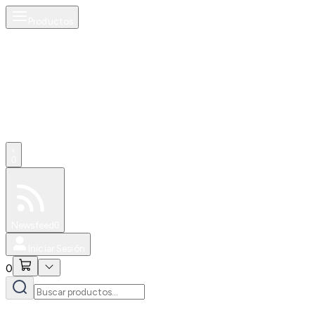
Productos
0
Especiales
Newsfeed
0
Iniciar Sesión
0