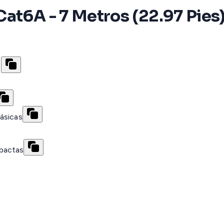
at6A - 7 Metros (22.97 Pies
N
ásicas
pactas