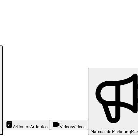
Artículos
Artículos
Videos
Videos
s
Material de Marketing
Mar