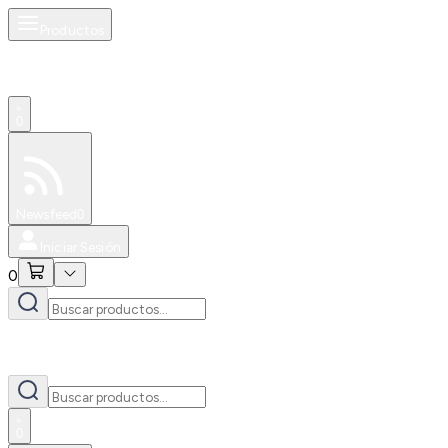
Productos
0
Especiales
Newsfeed
0
Iniciar Sesión
0
0