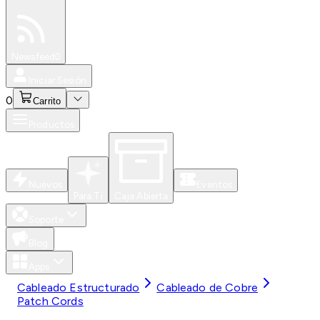
Especiales
Newsfeed
0
Iniciar Sesión
0
Carrito
Productos
Nuevos
Eventos
Para Ti
Caja Abierta
Soporte
Blog
Apps
Cableado Estructurado
Cableado de Cobre
Patch Cords