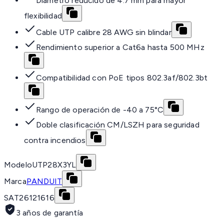
Diámetro reducido de 4.7 mm para mayor
flexibilidad
Cable UTP calibre 28 AWG sin blindar
Rendimiento superior a Cat6a hasta 500 MHz
Compatibilidad con PoE tipos 802.3af/802.3bt
Rango de operación de -40 a 75°C
Doble clasificación CM/LSZH para seguridad
contra incendios
Modelo
UTP28X3YL
Marca
PANDUIT
SAT
26121616
3 años de garantía