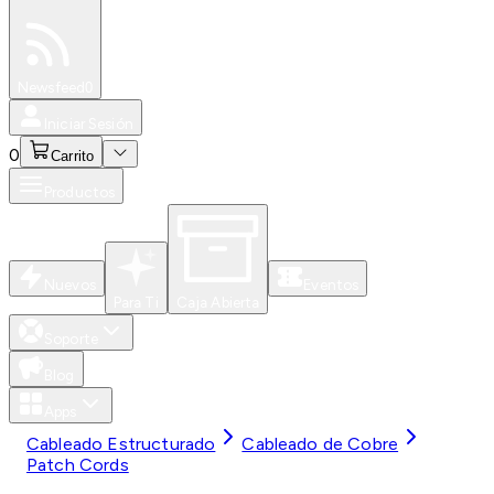
Especiales
Newsfeed
0
Iniciar Sesión
0
Carrito
Productos
Nuevos
Eventos
Para Ti
Caja Abierta
Soporte
Blog
Apps
Cableado Estructurado
Cableado de Cobre
Patch Cords