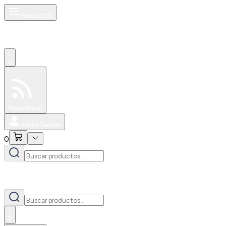
Productos
0
Especiales
Newsfeed
0
Iniciar Sesión
0
0