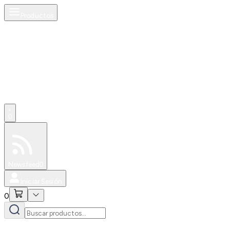
Productos
0
Especiales
Newsfeed
0
Iniciar Sesión
0