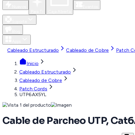
Nuevos
Eventos
Para Ti
Caja Abierta
Soporte
Blog
Apps
Cableado Estructurado
Cableado de Cobre
Patch C
Inicio
Cableado Estructurado
Cableado de Cobre
Patch Cords
UTP6AX5YL
Cable de Parcheo UTP, Cat6A