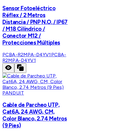
Sensor Fotoeléctrico
Réflex / 2 Metros
Distancia / PNP N.O. / IP67
/ M18 Cilíndrico /
Conector M12 /
Protecciones Múltiples
PCBA-R2MPA-D4YV1
PCBA-
R2MPA-D4YV1
PANDUIT
Cable de Parcheo UTP,
Cat6A, 24 AWG, CM,
Color Blanco, 2.74 Metros
(9 Pies)