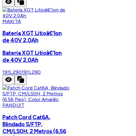
MAKITA
Batería XGT Litioâ€‘Ion
de 40V 2.0Ah
Batería XGT Litioâ€‘Ion
de 40V 2.0Ah
191L290
191L290
PANDUIT
Patch Cord Cat6A,
Blindado S/FTP,
CM/LS0H, 2 Metros (6.56