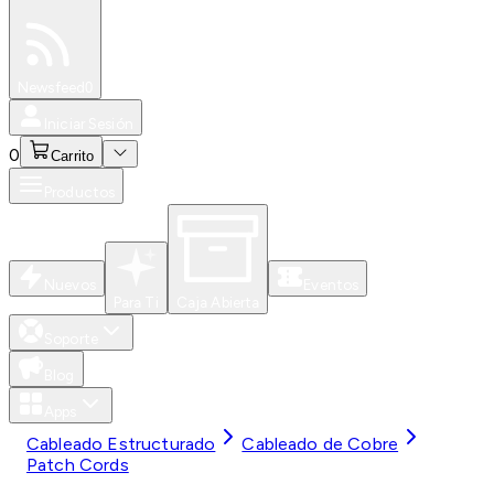
Especiales
Newsfeed
0
Iniciar Sesión
0
Carrito
Productos
Nuevos
Eventos
Para Ti
Caja Abierta
Soporte
Blog
Apps
Cableado Estructurado
Cableado de Cobre
Patch Cords