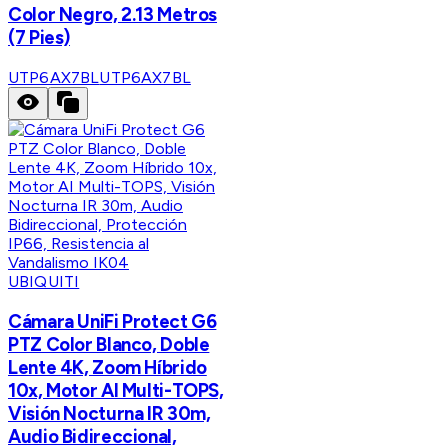
Color Negro, 2.13 Metros
(7 Pies)
UTP6AX7BL
UTP6AX7BL
UBIQUITI
Cámara UniFi Protect G6
PTZ Color Blanco, Doble
Lente 4K, Zoom Híbrido
10x, Motor AI Multi-TOPS,
Visión Nocturna IR 30m,
Audio Bidireccional,