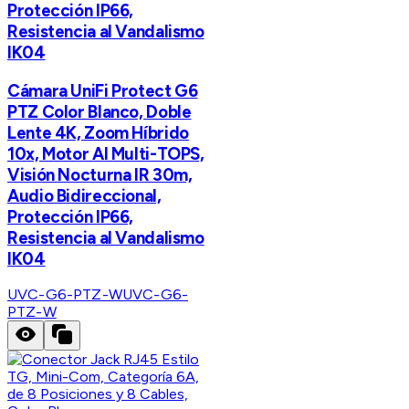
Protección IP66,
Resistencia al Vandalismo
IK04
Cámara UniFi Protect G6
PTZ Color Blanco, Doble
Lente 4K, Zoom Híbrido
10x, Motor AI Multi-TOPS,
Visión Nocturna IR 30m,
Audio Bidireccional,
Protección IP66,
Resistencia al Vandalismo
IK04
UVC-G6-PTZ-W
UVC-G6-
PTZ-W