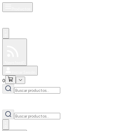
Productos
0
Especiales
Newsfeed
0
Iniciar Sesión
0
0