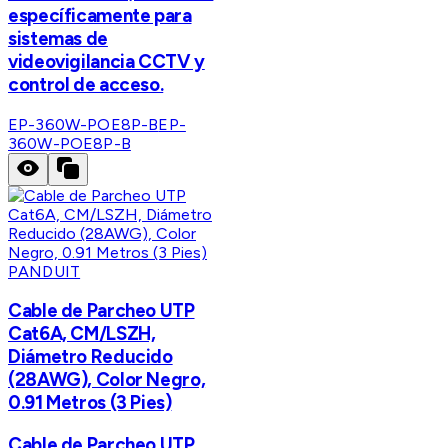
específicamente para
sistemas de
videovigilancia CCTV y
control de acceso.
EP-360W-POE8P-B
EP-
360W-POE8P-B
PANDUIT
Cable de Parcheo UTP
Cat6A, CM/LSZH,
Diámetro Reducido
(28AWG), Color Negro,
0.91 Metros (3 Pies)
Cable de Parcheo UTP