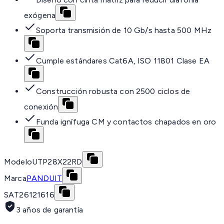
exógena
Soporta transmisión de 10 Gb/s hasta 500 MHz
Cumple estándares Cat6A, ISO 11801 Clase EA
Construcción robusta con 2500 ciclos de
conexión
Funda ignífuga CM y contactos chapados en oro
Modelo
UTP28X22RD
Marca
PANDUIT
SAT
26121616
3 años de garantía