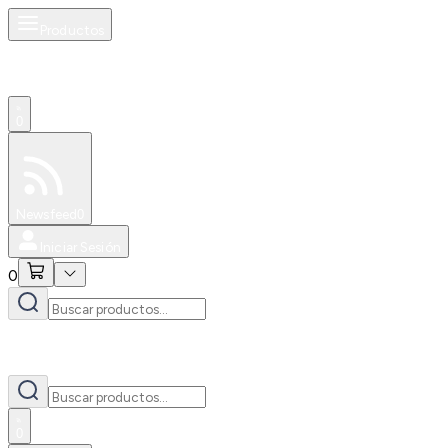
Productos
0
Especiales
Newsfeed
0
Iniciar Sesión
0
0