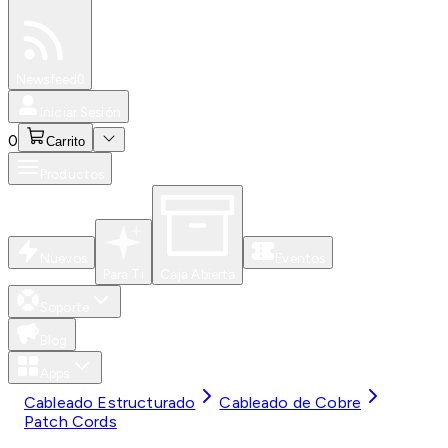
Especiales
Newsfeed
0
Iniciar Sesión
0
Carrito
Productos
Nuevos
Eventos
Para Ti
Caja Abierta
Soporte
Blog
Apps
Cableado Estructurado
Cableado de Cobre
Patch Cords