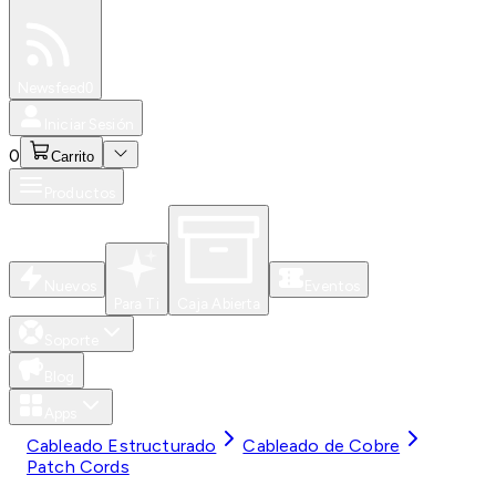
Especiales
Newsfeed
0
Iniciar Sesión
0
Carrito
Productos
Nuevos
Eventos
Para Ti
Caja Abierta
Soporte
Blog
Apps
Cableado Estructurado
Cableado de Cobre
Patch Cords