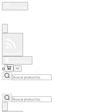
Productos
0
Especiales
Newsfeed
0
Iniciar Sesión
0
0