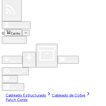
Especiales
Newsfeed
0
Iniciar Sesión
0
Carrito
Productos
Nuevos
Eventos
Para Ti
Caja Abierta
Soporte
Blog
Apps
Cableado Estructurado
Cableado de Cobre
Patch Cords