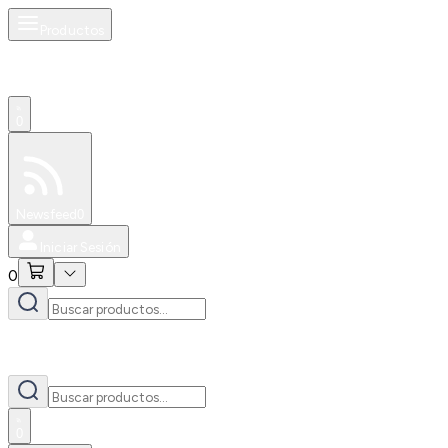
Productos
0
Especiales
Newsfeed
0
Iniciar Sesión
0
0