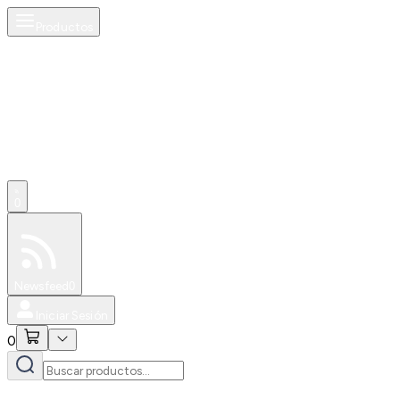
Productos
0
Especiales
Newsfeed
0
Iniciar Sesión
0