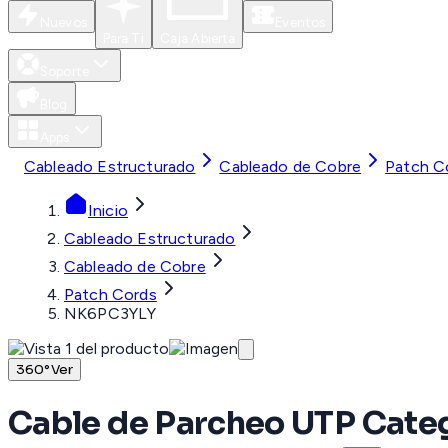
Nuevos
Eventos
Para Ti
Caja Abierta
Soporte
Blog
Apps
Cableado Estructurado
Cableado de Cobre
Patch C
Inicio
Cableado Estructurado
Cableado de Cobre
Patch Cords
NK6PC3YLY
360°
Ver
Cable de Parcheo UTP Categ