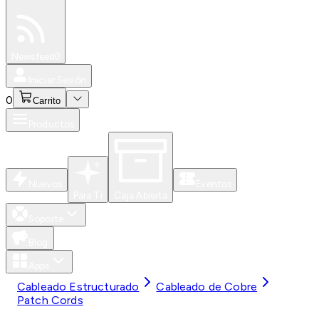
Especiales
Newsfeed
0
Iniciar Sesión
0
Carrito
Productos
Nuevos
Eventos
Para Ti
Caja Abierta
Soporte
Blog
Apps
Cableado Estructurado
Cableado de Cobre
Patch Cords