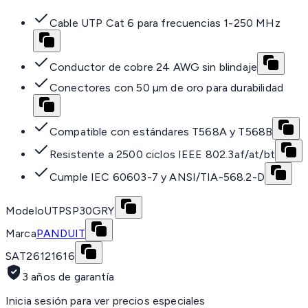
Cable UTP Cat 6 para frecuencias 1-250 MHz
Conductor de cobre 24 AWG sin blindaje
Conectores con 50 µm de oro para durabilidad
Compatible con estándares T568A y T568B
Resistente a 2500 ciclos IEEE 802.3af/at/bt
Cumple IEC 60603-7 y ANSI/TIA-568.2-D
Modelo
UTPSP30GRY
Marca
PANDUIT
SAT
26121616
3 años de garantía
Inicia sesión para ver precios especiales