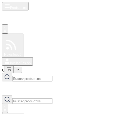
Productos
0
Especiales
Newsfeed
0
Iniciar Sesión
0
0