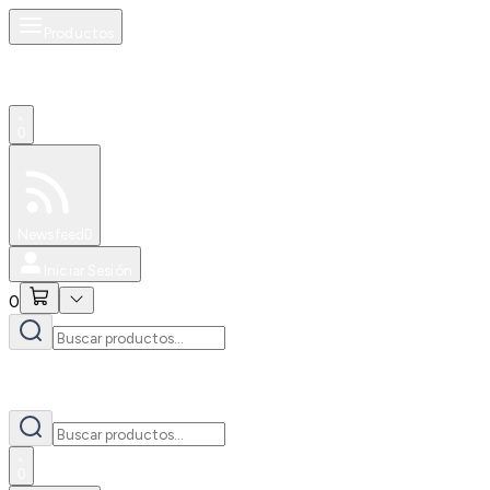
Productos
0
Especiales
Newsfeed
0
Iniciar Sesión
0
0