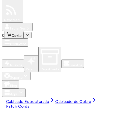
Especiales
Newsfeed
0
Iniciar Sesión
0
Carrito
Productos
Nuevos
Eventos
Para Ti
Caja Abierta
Soporte
Blog
Apps
Cableado Estructurado
Cableado de Cobre
Patch Cords