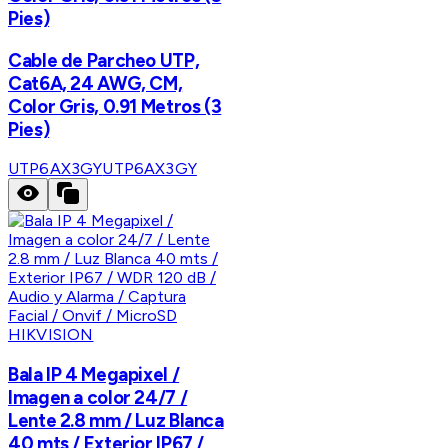
Pies)
Cable de Parcheo UTP,
Cat6A, 24 AWG, CM,
Color Gris, 0.91 Metros (3
Pies)
UTP6AX3GY
UTP6AX3GY
HIKVISION
Bala IP 4 Megapixel /
Imagen a color 24/7 /
Lente 2.8 mm / Luz Blanca
40 mts / Exterior IP67 /