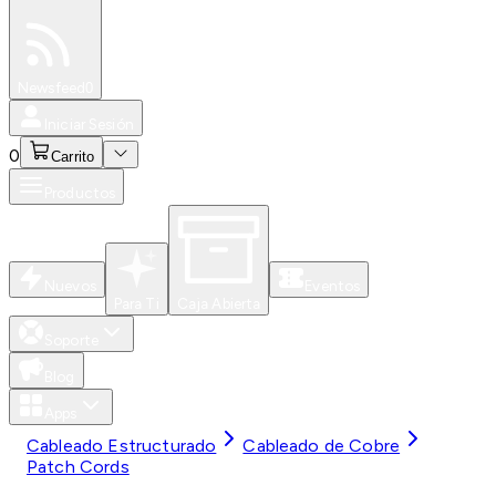
Especiales
Newsfeed
0
Iniciar Sesión
0
Carrito
Productos
Nuevos
Eventos
Para Ti
Caja Abierta
Soporte
Blog
Apps
Cableado Estructurado
Cableado de Cobre
Patch Cords