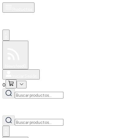
Productos
0
Especiales
Newsfeed
0
Iniciar Sesión
0
0