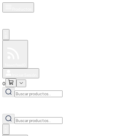
Productos
0
Especiales
Newsfeed
0
Iniciar Sesión
0
0