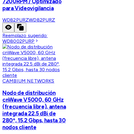
7200RPM / Optimizado
para Videovigilancia
WD82PURZ
WD82PURZ
Reemplazo sugerido:
WD8002PURP
CAMBIUM NETWORKS
Nodo de distribución
cnWave V5000, 60 GHz
(frecuencia libre), antena
integrada 22.5 dBi de
280º, 15.2 Gbps, hasta 30
nodos cliente