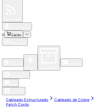
Especiales
Newsfeed
0
Iniciar Sesión
0
Carrito
Productos
Nuevos
Eventos
Para Ti
Caja Abierta
Soporte
Blog
Apps
Cableado Estructurado
Cableado de Cobre
Patch Cords