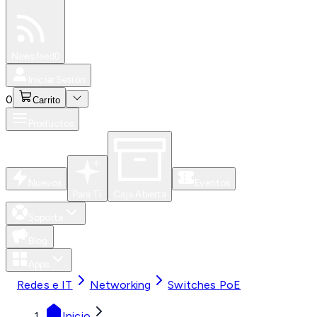
Especiales
Newsfeed
0
Iniciar Sesión
0
Carrito
Productos
Nuevos
Eventos
Para Ti
Caja Abierta
Soporte
Blog
Apps
Redes e IT
Networking
Switches PoE
Inicio