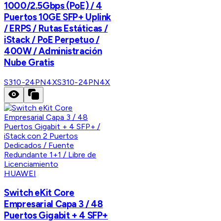
1000/2.5Gbps (PoE) / 4
Puertos 10GE SFP+ Uplink
/ ERPS / Rutas Estáticas /
iStack / PoE Perpetuo /
400W / Administración
Nube Gratis
S310-24PN4X
S310-24PN4X
HUAWEI
Switch eKit Core
Empresarial Capa 3 / 48
Puertos Gigabit + 4 SFP+