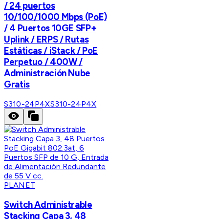
/ 24 puertos
10/100/1000 Mbps (PoE)
/ 4 Puertos 10GE SFP+
Uplink / ERPS / Rutas
Estáticas / iStack / PoE
Perpetuo / 400W /
Administración Nube
Gratis
S310-24P4X
S310-24P4X
PLANET
Switch Administrable
Stacking Capa 3, 48