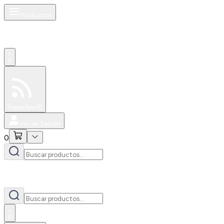
Productos
0
Especiales
Newsfeed
0
Iniciar Sesión
0
0