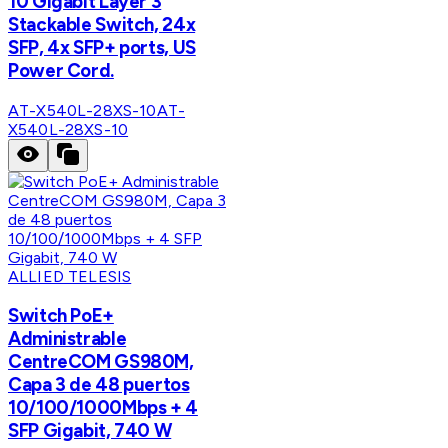
10 Gigabit Layer 3
Stackable Switch, 24x
SFP, 4x SFP+ ports, US
Power Cord.
AT-X540L-28XS-10
AT-
X540L-28XS-10
ALLIED TELESIS
Switch PoE+
Administrable
CentreCOM GS980M,
Capa 3 de 48 puertos
10/100/1000Mbps + 4
SFP Gigabit, 740 W