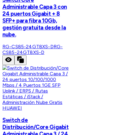
Administrable Capa 3 con
24 puertos Gigabit + 8
SFP+ para fibra 10Gb,
gestión gratuita desde la
nube.
RG-CS85-24GT8XS-D
RG-
CS85-24GT8XS-D
HUAWEI
Switch de
Distribución/Core Gigabit
Administrable Capa 3 / 24