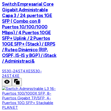
Switch Empresarial Core
Gigabit Administrable
Capa 3 / 24 puertos 1GE
SFP ( Combo con 8
Puertos 10/100/1000
Mbps) / 4 Puertos 10GE
SFP+ Uplink / 2 Puertos
10GE SFP+ (Stack) / ERPS
/ Ruteo Dinámico (RIP,
OSPF, IS-IS y BGP) / iStack
/ Administraci&
S530-24ST4XE
S530-
24ST4XE
PLANET