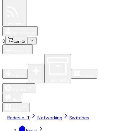
Especiales
Newsfeed
0
Iniciar Sesión
0
Carrito
Productos
Nuevos
Eventos
Para Ti
Caja Abierta
Soporte
Blog
Apps
Redes e IT
Networking
Switches
Inicio