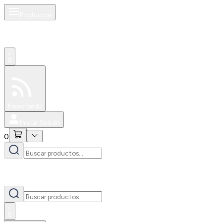
Productos
0
Especiales
Newsfeed
0
Iniciar Sesión
0
0