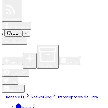
Especiales
Newsfeed
0
Iniciar Sesión
0
Carrito
Productos
Nuevos
Eventos
Para Ti
Caja Abierta
Soporte
Blog
Apps
Redes e IT
Networking
Transceptores de Fibra
Inicio