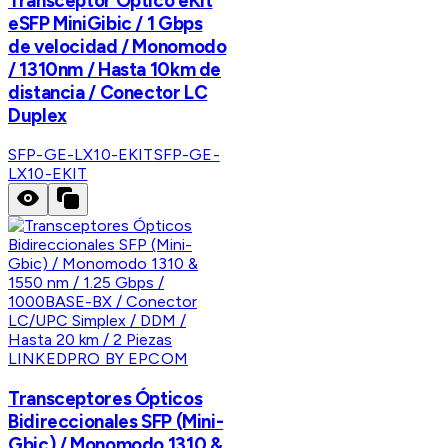
Transceptor Optico eKit
eSFP MiniGibic / 1 Gbps
de velocidad / Monomodo
/ 1310nm / Hasta 10km de
distancia / Conector LC
Duplex
SFP-GE-LX10-EKIT
SFP-GE-
LX10-EKIT
LINKEDPRO BY EPCOM
Transceptores Ópticos
Bidireccionales SFP (Mini-
Gbic) / Monomodo 1310 &