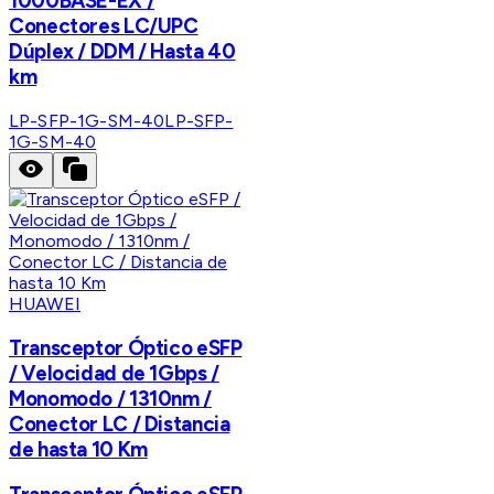
1000BASE-EX /
Conectores LC/UPC
Dúplex / DDM / Hasta 40
km
LP-SFP-1G-SM-40
LP-SFP-
1G-SM-40
HUAWEI
Transceptor Óptico eSFP
/ Velocidad de 1Gbps /
Monomodo / 1310nm /
Conector LC / Distancia
de hasta 10 Km