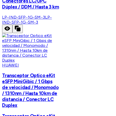
Conectores LC/UPC
Dúplex / DDM / Hasta 3 km
LP-IND-SFP-1G-SM-3
LP-
IND-SFP-1G-SM-3
HUAWEI
Transceptor Optico eKit
eSFP MiniGibic / 1 Gbps
de velocidad / Monomodo
/ 1310nm / Hasta 10km de
distancia / Conector LC
Duplex