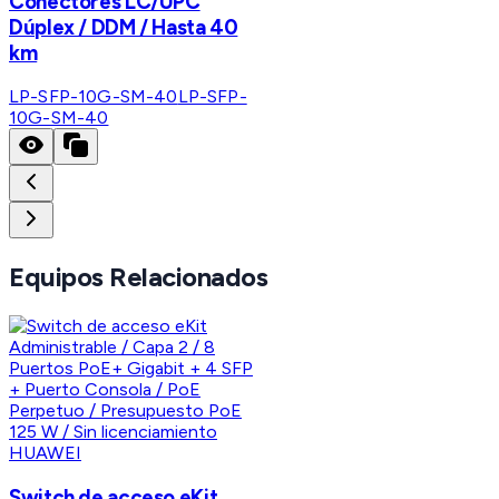
Conectores LC/UPC
Dúplex / DDM / Hasta 40
km
LP-SFP-10G-SM-40
LP-SFP-
10G-SM-40
Equipos Relacionados
HUAWEI
Switch de acceso eKit