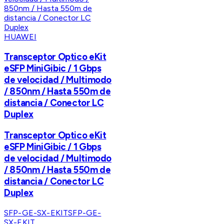
HUAWEI
Transceptor Optico eKit
eSFP MiniGibic / 1 Gbps
de velocidad / Multimodo
/ 850nm / Hasta 550m de
distancia / Conector LC
Duplex
Transceptor Optico eKit
eSFP MiniGibic / 1 Gbps
de velocidad / Multimodo
/ 850nm / Hasta 550m de
distancia / Conector LC
Duplex
SFP-GE-SX-EKIT
SFP-GE-
SX-EKIT