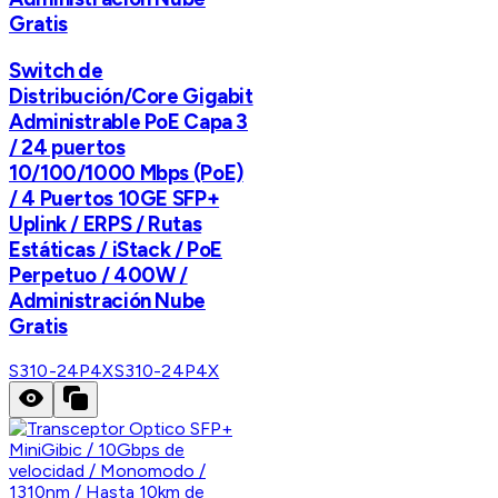
Gratis
Switch de
Distribución/Core Gigabit
Administrable PoE Capa 3
/ 24 puertos
10/100/1000 Mbps (PoE)
/ 4 Puertos 10GE SFP+
Uplink / ERPS / Rutas
Estáticas / iStack / PoE
Perpetuo / 400W /
Administración Nube
Gratis
S310-24P4X
S310-24P4X