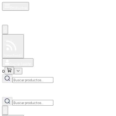
Productos
0
Especiales
Newsfeed
0
Iniciar Sesión
0
0