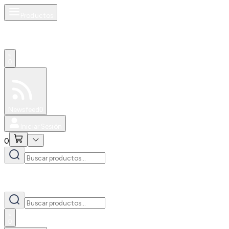
Productos
0
Especiales
Newsfeed
0
Iniciar Sesión
0
0