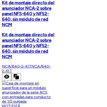
Kit de montaje directo del
anunciador NCA-2 sobre
panel NFS-640 y NFS2-
640, sin módulo de red
NCM
Kit de montaje directo del
anunciador NCA-2 sobre
panel NFS-640 y NFS2-
640, sin módulo de red
NCM
NCA/640-2-KIT
NCA/640-
2-KIT
NOTIFIER