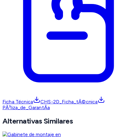
Ficha Técnica
CHS-2D_Ficha_tÃ©cnica
PÃ³liza_de_GarantÃ­a
Alternativas Similares