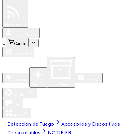
Especiales
Newsfeed
0
Iniciar Sesión
0
Carrito
Productos
Nuevos
Eventos
Para Ti
Caja Abierta
Soporte
Blog
Apps
Detección de Fuego
Accesorios y Dispositivos
Direccionables
NOTIFIER