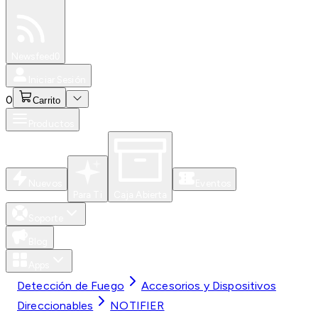
Especiales
Newsfeed
0
Iniciar Sesión
0
Carrito
Productos
Nuevos
Eventos
Para Ti
Caja Abierta
Soporte
Blog
Apps
Detección de Fuego
Accesorios y Dispositivos
Direccionables
NOTIFIER