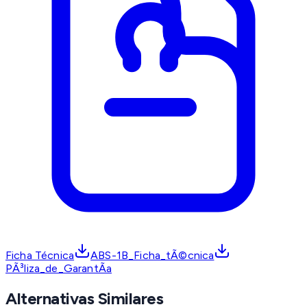
Ficha Técnica
ABS-1B_Ficha_tÃ©cnica
PÃ³liza_de_GarantÃ­a
Alternativas Similares