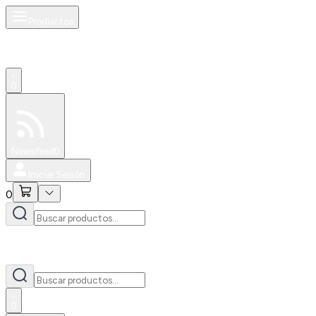
Productos
0
Especiales
Newsfeed
0
Iniciar Sesión
0
0