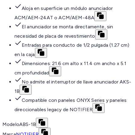
Aloja en superficie un módulo anunciador
ACM/AEM-24AT o ACM/AEM-48A
El anunciador se monta directamente, sin
necesidad de placa de revestimiento
Entradas para conducto de 1/2 pulgada (1.27 cm)
en la caja
Dimensiones: 21.6 cm alto x 11.4 cm ancho x 5.1
cm profundidad
No admite el interruptor de llave anunciador AKS-
1B
Compatible con paneles ONYX Series y paneles
direccionables legacy de NOTIFIER
Modelo
ABS-1B
Marca
NOTIFIER