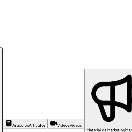
Artículos
Artículos
Videos
Videos
s
Material de Marketing
Mar