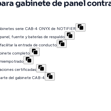
 para gabinete de panel cont
a gabinetes serie CAB-4 ONYX de NOTIFIER
 panel, fuente y baterías de respaldo
facilitar la entrada de conducto
abinete completo
emiempotrado
aciones certificadas
arte del gabinete CAB-4