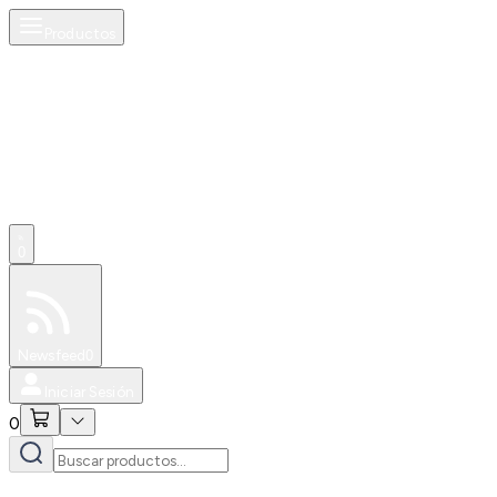
Productos
0
Especiales
Newsfeed
0
Iniciar Sesión
0