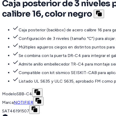
Caja posterior de 3 niveles
calibre 16, color negro
Caja posterior (backbox) de acero calibre 16 par
Configuración de 3 niveles (tamaño "C") para alojar
Múltiples agujeros ciegos en distintos puntos para 
Se combina con la puerta DR-C4 para integrar el g
Admite anillo embellecedor TR-C4 para montaje s
Compatible con kit sísmico SEISKIT-CAB para aplic
Listado UL S635 y ULC S635, aprobado FM como p
Modelo
SBB-C4
Marca
NOTIFIER
SAT
46191507