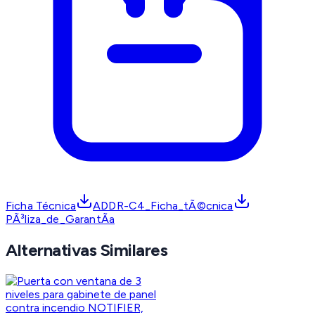
Ficha Técnica
ADDR-C4_Ficha_tÃ©cnica
PÃ³liza_de_GarantÃ­a
Alternativas Similares