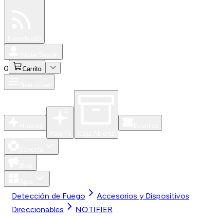
Especiales
Newsfeed
0
Iniciar Sesión
0
Carrito
Productos
Nuevos
Eventos
Para Ti
Caja Abierta
Soporte
Blog
Apps
Detección de Fuego
Accesorios y Dispositivos
Direccionables
NOTIFIER