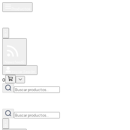
Productos
0
Especiales
Newsfeed
0
Iniciar Sesión
0
0