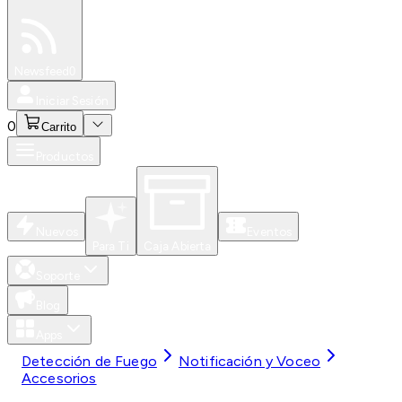
Especiales
Newsfeed
0
Iniciar Sesión
0
Carrito
Productos
Nuevos
Eventos
Para Ti
Caja Abierta
Soporte
Blog
Apps
Detección de Fuego
Notificación y Voceo
Accesorios