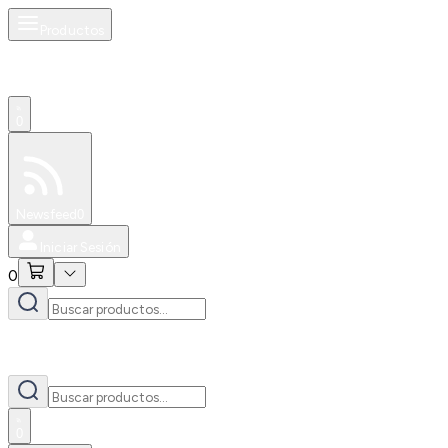
Productos
0
Especiales
Newsfeed
0
Iniciar Sesión
0
0