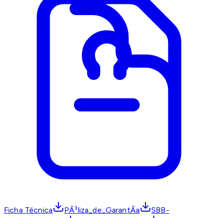
Ficha Técnica
PÃ³liza_de_GarantÃ­a
SBB-