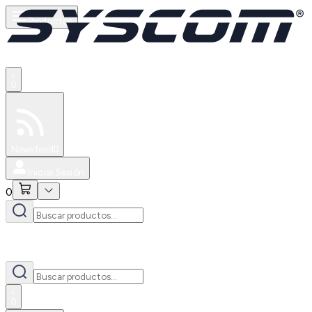
Productos
0
Especiales
Newsfeed
0
Iniciar Sesión
0
0