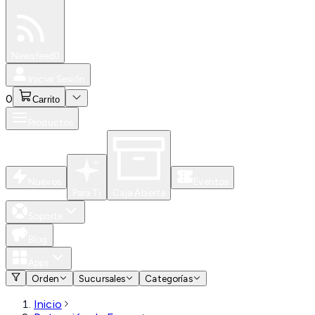
Especiales
Newsfeed
0
Iniciar Sesión
0
Carrito
Productos
Nuevos
Eventos
Para Ti
Caja Abierta
Soporte
Blog
Apps
Orden
Sucursales
Categorías
Inicio