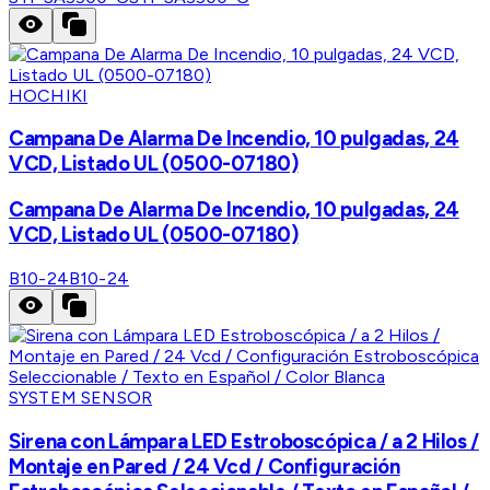
HOCHIKI
Campana De Alarma De Incendio, 10 pulgadas, 24
VCD, Listado UL (0500-07180)
Campana De Alarma De Incendio, 10 pulgadas, 24
VCD, Listado UL (0500-07180)
B10-24
B10-24
SYSTEM SENSOR
Sirena con Lámpara LED Estroboscópica / a 2 Hilos /
Montaje en Pared / 24 Vcd / Configuración