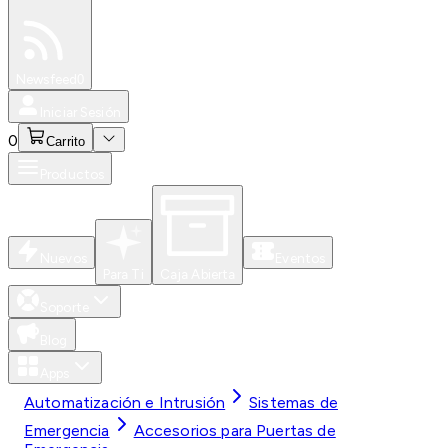
Especiales
Newsfeed
0
Iniciar Sesión
0
Carrito
Productos
Nuevos
Eventos
Para Ti
Caja Abierta
Soporte
Blog
Apps
Automatización e Intrusión
Sistemas de
Emergencia
Accesorios para Puertas de