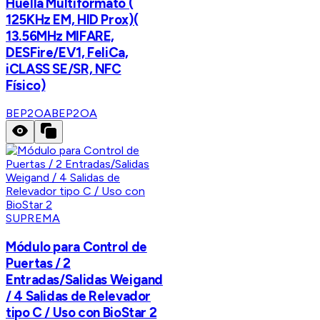
Huella Multiformato (
125KHz EM, HID Prox)(
13.56MHz MIFARE,
DESFire/EV1, FeliCa,
iCLASS SE/SR, NFC
Físico)
BEP2OA
BEP2OA
SUPREMA
Módulo para Control de
Puertas / 2
Entradas/Salidas Weigand
/ 4 Salidas de Relevador
tipo C / Uso con BioStar 2