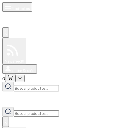
Productos
0
Especiales
Newsfeed
0
Iniciar Sesión
0
0