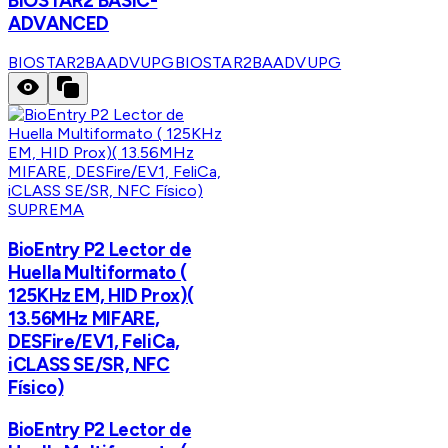
BIOSTAR2 BASIC-
ADVANCED
BIOSTAR2BAADVUPG
BIOSTAR2BAADVUPG
SUPREMA
BioEntry P2 Lector de
Huella Multiformato (
125KHz EM, HID Prox)(
13.56MHz MIFARE,
DESFire/EV1, FeliCa,
iCLASS SE/SR, NFC
Físico)
BioEntry P2 Lector de