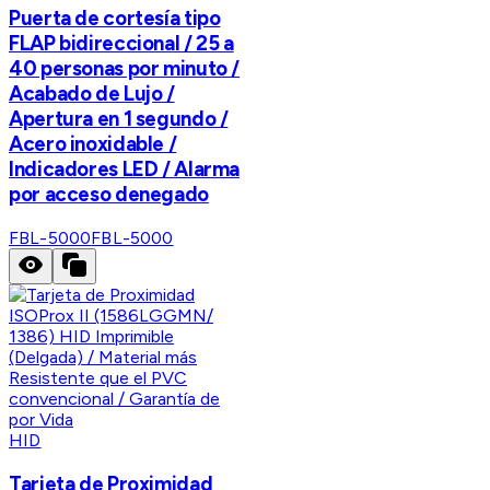
Puerta de cortesía tipo
FLAP bidireccional / 25 a
40 personas por minuto /
Acabado de Lujo /
Apertura en 1 segundo /
Acero inoxidable /
Indicadores LED / Alarma
por acceso denegado
FBL-5000
FBL-5000
HID
Tarjeta de Proximidad