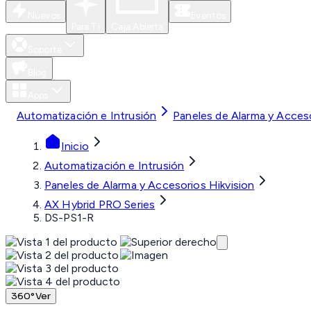
Nuevos
Eventos
Para Ti
Caja Abierta
Soporte
Blog
Apps
Automatización e Intrusión
Paneles de Alarma y Acceso
Inicio
Automatización e Intrusión
Paneles de Alarma y Accesorios Hikvision
AX Hybrid PRO Series
DS-PS1-R
360°
Ver