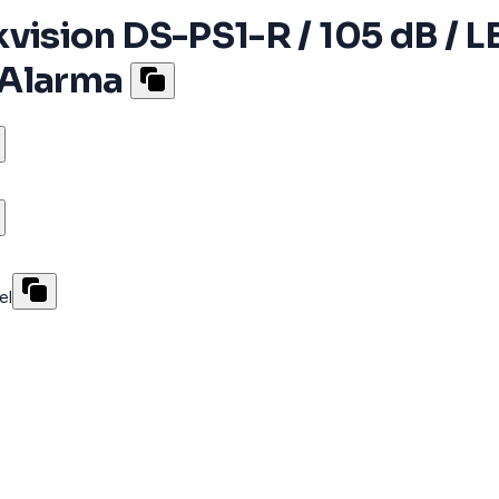
ision DS-PS1-R / 105 dB / LE
 Alarma
el