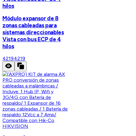
hilos
Módulo expansor de 8
zonas cableadas para
sistemas direccionables
Vista con bus ECP de 4
hilos
4219
4219
HIKVISION