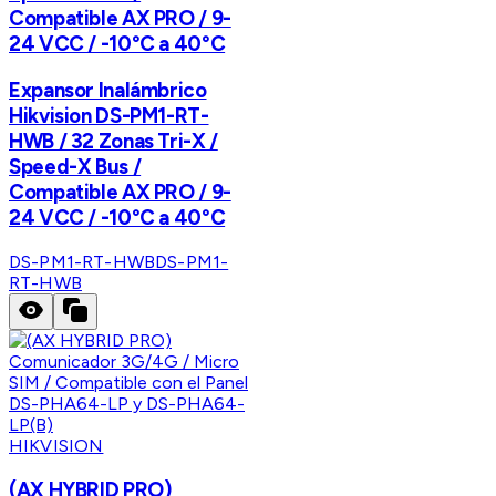
Compatible AX PRO / 9-
24 VCC / -10°C a 40°C
Expansor Inalámbrico
Hikvision DS-PM1-RT-
HWB / 32 Zonas Tri-X /
Speed-X Bus /
Compatible AX PRO / 9-
24 VCC / -10°C a 40°C
DS-PM1-RT-HWB
DS-PM1-
RT-HWB
HIKVISION
(AX HYBRID PRO)