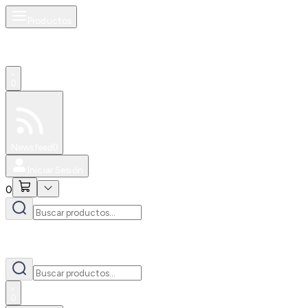
Productos
0
Especiales
Newsfeed
0
Iniciar Sesión
0
0