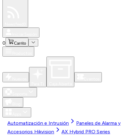
Especiales
Newsfeed
0
Iniciar Sesión
0
Carrito
Productos
Nuevos
Eventos
Para Ti
Caja Abierta
Soporte
Blog
Apps
Automatización e Intrusión
Paneles de Alarma y
Accesorios Hikvision
AX Hybrid PRO Series