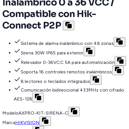
Inalámbrico 0 a 36 VCC /
Compatible con Hik-
Connect P2P
Sistema de alarma inalámbrico con 48 zonas
Sirena 30W IP65 para exterior
Relevador 0-36VCC 5A para automatización
Soporta 16 controles remotos inalámbricos
8 lectores o teclados integrados
Comunicación bidireccional 433MHz con cifrado
AES-128
Modelo
AXPRO-KIT-SIRENA-C
Marca
HIKVISION