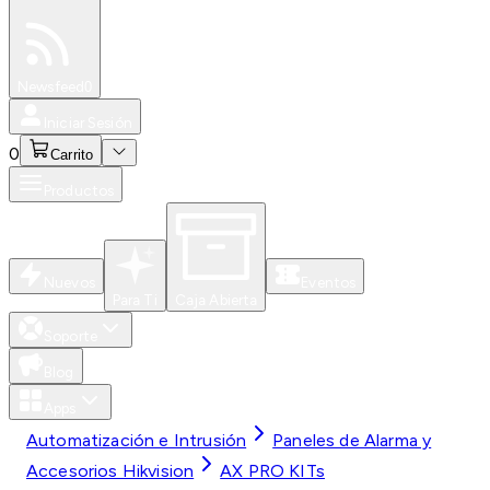
Especiales
Newsfeed
0
Iniciar Sesión
0
Carrito
Productos
Nuevos
Eventos
Para Ti
Caja Abierta
Soporte
Blog
Apps
Automatización e Intrusión
Paneles de Alarma y
Accesorios Hikvision
AX PRO KITs