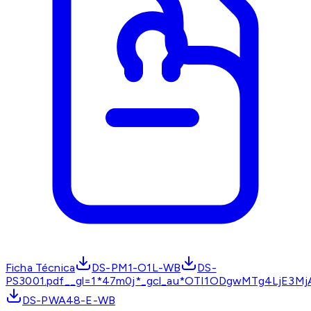
Ficha Técnica
DS-PM1-O1L-WB
DS-
PS3001.pdf__gl=1*47m0j*_gcl_au*OTI1ODgwMTg4LjE3
DS-PWA48-E-WB