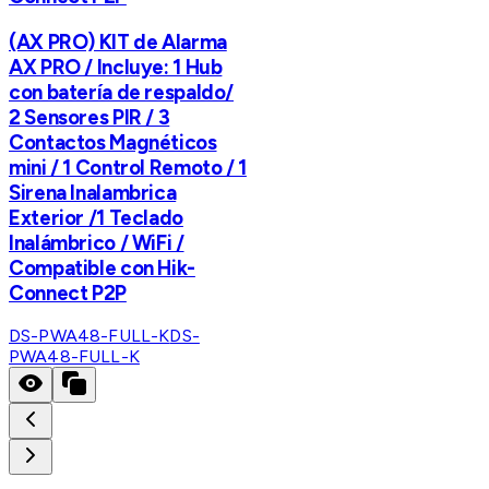
(AX PRO) KIT de Alarma
AX PRO / Incluye: 1 Hub
con batería de respaldo/
2 Sensores PIR / 3
Contactos Magnéticos
mini / 1 Control Remoto / 1
Sirena Inalambrica
Exterior /1 Teclado
Inalámbrico / WiFi /
Compatible con Hik-
Connect P2P
DS-PWA48-FULL-K
DS-
PWA48-FULL-K