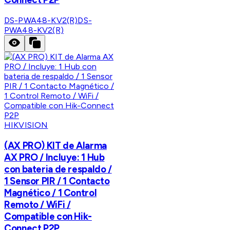
DS-PWA48-KV2(R)
DS-
PWA48-KV2(R)
HIKVISION
(AX PRO) KIT de Alarma
AX PRO / Incluye: 1 Hub
con bateria de respaldo /
1 Sensor PIR / 1 Contacto
Magnético / 1 Control
Remoto / WiFi /
Compatible con Hik-
Connect P2P