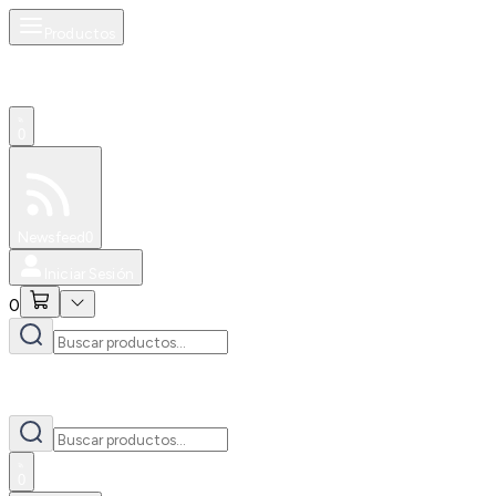
Productos
0
Especiales
Newsfeed
0
Iniciar Sesión
0
0