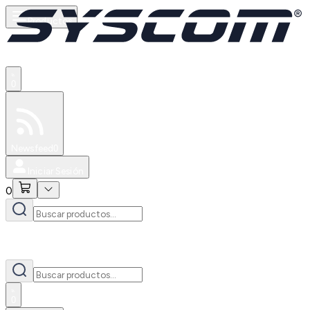
Productos
0
Especiales
Newsfeed
0
Iniciar Sesión
0
0