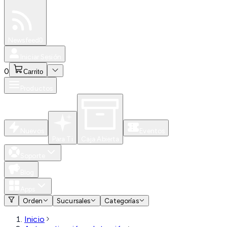
Especiales
Newsfeed
0
Iniciar Sesión
0
Carrito
Productos
Nuevos
Eventos
Para Ti
Caja Abierta
Soporte
Blog
Apps
Orden
Sucursales
Categorías
Inicio