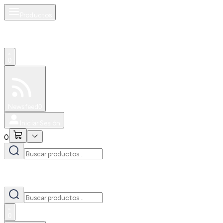
Productos
0
Especiales
Newsfeed
0
Iniciar Sesión
0
0