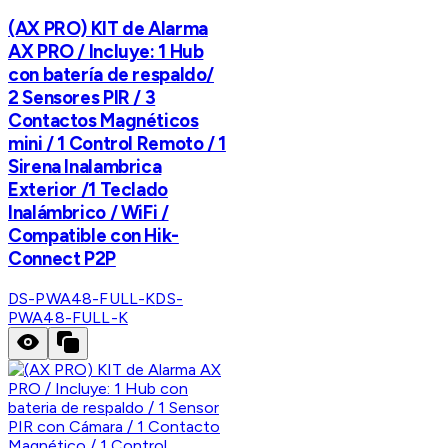
(AX PRO) KIT de Alarma
AX PRO / Incluye: 1 Hub
con batería de respaldo/
2 Sensores PIR / 3
Contactos Magnéticos
mini / 1 Control Remoto / 1
Sirena Inalambrica
Exterior /1 Teclado
Inalámbrico / WiFi /
Compatible con Hik-
Connect P2P
DS-PWA48-FULL-K
DS-
PWA48-FULL-K