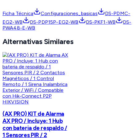
Ficha Técnica
Configuraciones_basicas
DS-PDMC-
EG2-WB
DS-PDP15P-EG2-WB
DS-PKF1-WB
DS-
PWA48-E-WB
Alternativas Similares
HIKVISION
(AX PRO) KIT de Alarma
AX PRO / Incluye: 1 Hub
con bateria de respaldo /
1 Sensores PIR / 2