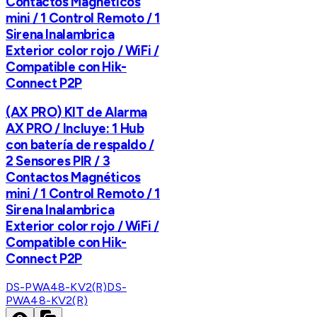
Contactos Magnéticos
mini / 1 Control Remoto / 1
Sirena Inalambrica
Exterior color rojo / WiFi /
Compatible con Hik-
Connect P2P
(AX PRO) KIT de Alarma
AX PRO / Incluye: 1 Hub
con batería de respaldo /
2 Sensores PIR / 3
Contactos Magnéticos
mini / 1 Control Remoto / 1
Sirena Inalambrica
Exterior color rojo / WiFi /
Compatible con Hik-
Connect P2P
DS-PWA48-KV2(R)
DS-
PWA48-KV2(R)