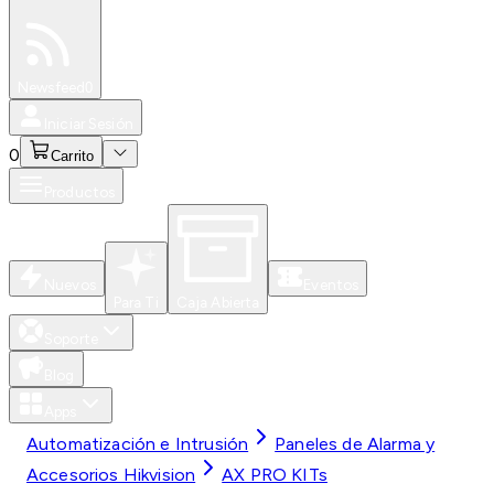
Especiales
Newsfeed
0
Iniciar Sesión
0
Carrito
Productos
Nuevos
Eventos
Para Ti
Caja Abierta
Soporte
Blog
Apps
Automatización e Intrusión
Paneles de Alarma y
Accesorios Hikvision
AX PRO KITs