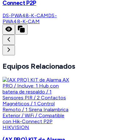
Connect P2P
DS-PWA48-K-CAM
DS-
PWA48-K-CAM
Equipos Relacionados
HIKVISION
(AX PRO) KIT de Alarma