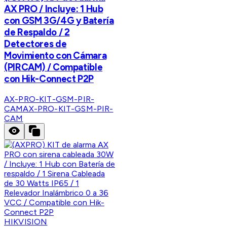
AX PRO / Incluye: 1 Hub
con GSM 3G/4G y Batería
de Respaldo / 2
Detectores de
Movimiento con Cámara
(PIRCAM) / Compatible
con Hik-Connect P2P
AX-PRO-KIT-GSM-PIR-
CAM
AX-PRO-KIT-GSM-PIR-
CAM
HIKVISION