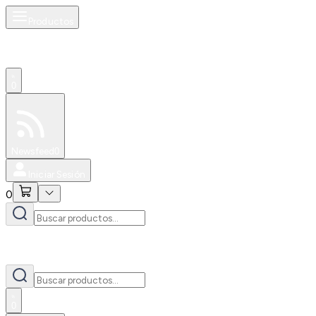
Productos
0
Especiales
Newsfeed
0
Iniciar Sesión
0
0