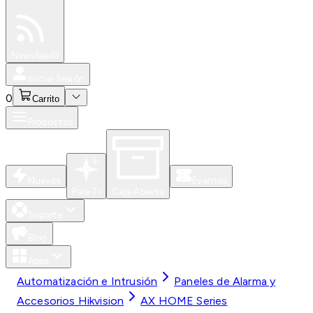
Especiales
Newsfeed
0
Iniciar Sesión
0
Carrito
Productos
Nuevos
Eventos
Para Ti
Caja Abierta
Soporte
Blog
Apps
Automatización e Intrusión
Paneles de Alarma y
Accesorios Hikvision
AX HOME Series