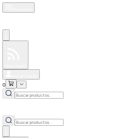
Productos
0
Especiales
Newsfeed
0
Iniciar Sesión
0
0