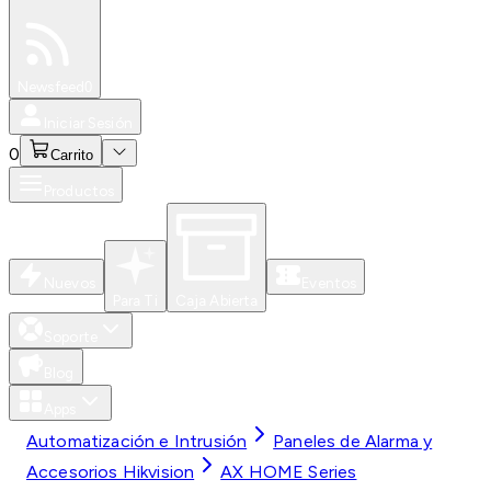
Especiales
Newsfeed
0
Iniciar Sesión
0
Carrito
Productos
Nuevos
Eventos
Para Ti
Caja Abierta
Soporte
Blog
Apps
Automatización e Intrusión
Paneles de Alarma y
Accesorios Hikvision
AX HOME Series