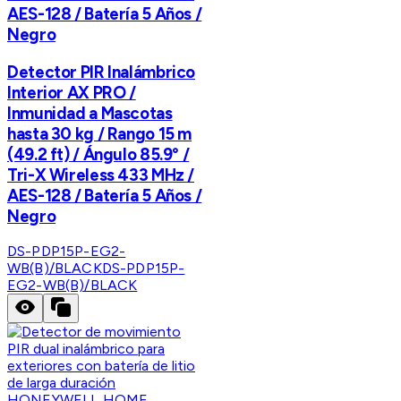
AES-128 / Batería 5 Años /
Negro
Detector PIR Inalámbrico
Interior AX PRO /
Inmunidad a Mascotas
hasta 30 kg / Rango 15 m
(49.2 ft) / Ángulo 85.9° /
Tri-X Wireless 433 MHz /
AES-128 / Batería 5 Años /
Negro
DS-PDP15P-EG2-
WB(B)/BLACK
DS-PDP15P-
EG2-WB(B)/BLACK
HONEYWELL HOME