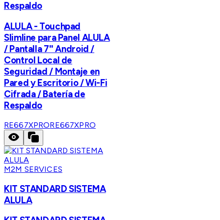
Respaldo
ALULA - Touchpad
Slimline para Panel ALULA
/ Pantalla 7'' Android /
Control Local de
Seguridad / Montaje en
Pared y Escritorio / Wi-Fi
Cifrada / Batería de
Respaldo
RE667XPRO
RE667XPRO
M2M SERVICES
KIT STANDARD SISTEMA
ALULA