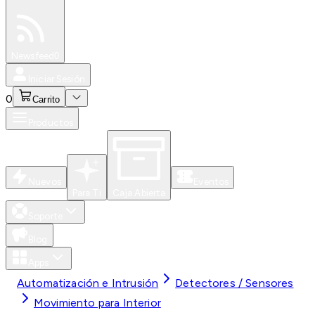
Especiales
Newsfeed
0
Iniciar Sesión
0
Carrito
Productos
Nuevos
Eventos
Para Ti
Caja Abierta
Soporte
Blog
Apps
Automatización e Intrusión
Detectores / Sensores
Movimiento para Interior