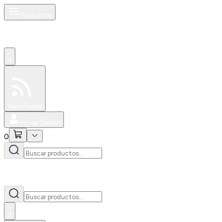
Productos
0
Especiales
Newsfeed
0
Iniciar Sesión
0
0