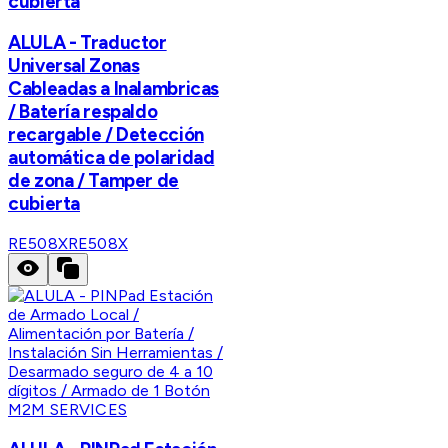
cubierta
ALULA - Traductor
Universal Zonas
Cableadas a Inalambricas
/ Batería respaldo
recargable / Detección
automática de polaridad
de zona / Tamper de
cubierta
RE508X
RE508X
M2M SERVICES