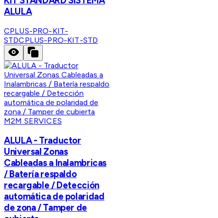
KIT STANDARD SISTEMA
ALULA
CPLUS-PRO-KIT-
STD
CPLUS-PRO-KIT-STD
M2M SERVICES
ALULA - Traductor
Universal Zonas
Cableadas a Inalambricas
/ Batería respaldo
recargable / Detección
automática de polaridad
de zona / Tamper de