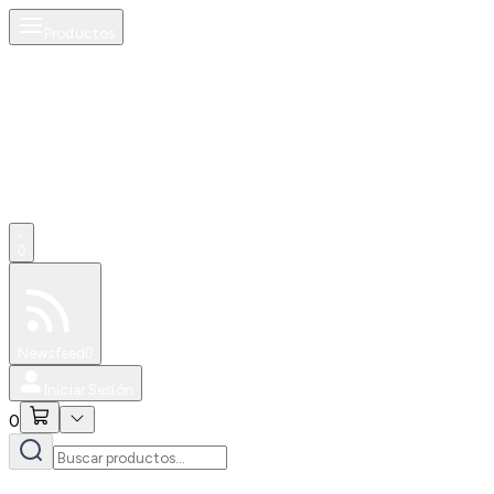
Productos
0
Especiales
Newsfeed
0
Iniciar Sesión
0