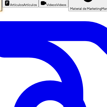
Artículos
Artículos
Videos
Videos
s
Material de Marketing
Mar