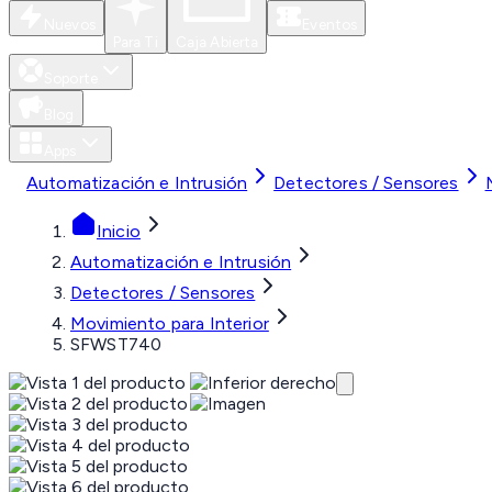
Nuevos
Eventos
Para Ti
Caja Abierta
Soporte
Blog
Apps
Automatización e Intrusión
Detectores / Sensores
Inicio
Automatización e Intrusión
Detectores / Sensores
Movimiento para Interior
SFWST740