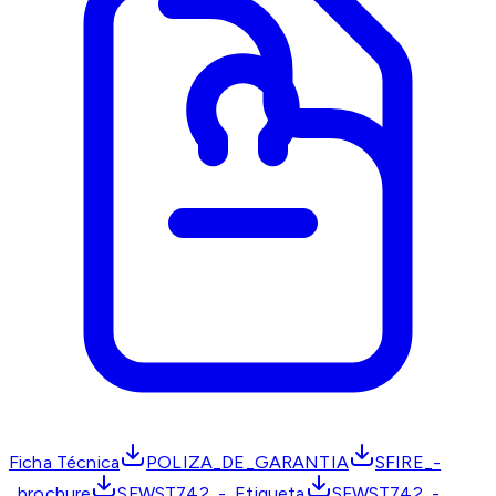
Ficha Técnica
POLIZA_DE_GARANTIA
SFIRE_-
_brochure
SFWST742_-_Etiqueta
SFWST742_-