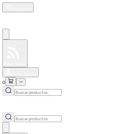
Productos
0
Especiales
Newsfeed
0
Iniciar Sesión
0
0