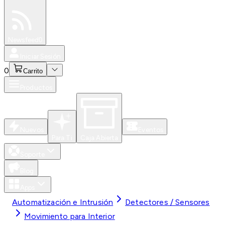
Especiales
Newsfeed
0
Iniciar Sesión
0
Carrito
Productos
Nuevos
Eventos
Para Ti
Caja Abierta
Soporte
Blog
Apps
Automatización e Intrusión
Detectores / Sensores
Movimiento para Interior