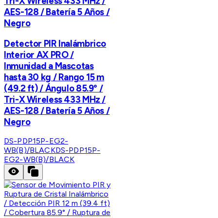
Tri-X Wireless 433 MHz /
AES-128 / Batería 5 Años /
Negro
Detector PIR Inalámbrico
Interior AX PRO /
Inmunidad a Mascotas
hasta 30 kg / Rango 15 m
(49.2 ft) / Ángulo 85.9° /
Tri-X Wireless 433 MHz /
AES-128 / Batería 5 Años /
Negro
DS-PDP15P-EG2-
WB(B)/BLACK
DS-PDP15P-
EG2-WB(B)/BLACK