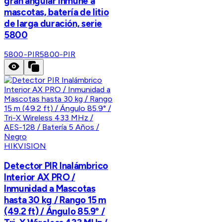
gran angular inmune a
mascotas, batería de litio
de larga duración, serie
5800
5800-PIR
5800-PIR
HIKVISION
Detector PIR Inalámbrico
Interior AX PRO /
Inmunidad a Mascotas
hasta 30 kg / Rango 15 m
(49.2 ft) / Ángulo 85.9° /