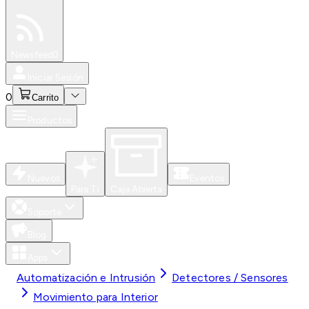
Especiales
Newsfeed
0
Iniciar Sesión
0
Carrito
Productos
Nuevos
Eventos
Para Ti
Caja Abierta
Soporte
Blog
Apps
Automatización e Intrusión
Detectores / Sensores
Movimiento para Interior