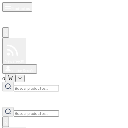
Productos
0
Especiales
Newsfeed
0
Iniciar Sesión
0
0