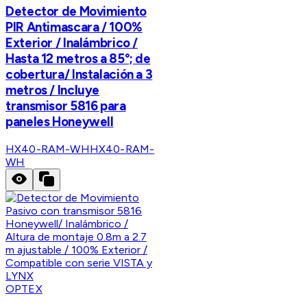
Detector de Movimiento
PIR Antimascara / 100%
Exterior / Inalámbrico /
Hasta 12 metros a 85°; de
cobertura/ Instalación a 3
metros / Incluye
transmisor 5816 para
paneles Honeywell
HX40-RAM-WH
HX40-RAM-
WH
OPTEX