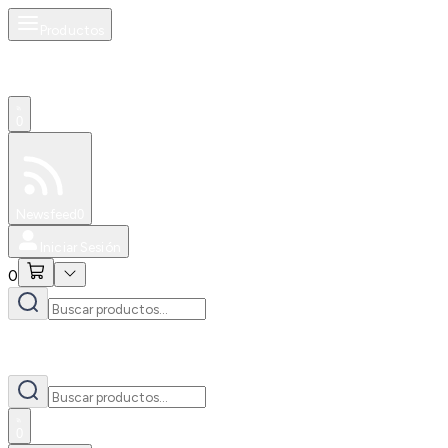
Productos
0
Especiales
Newsfeed
0
Iniciar Sesión
0
0