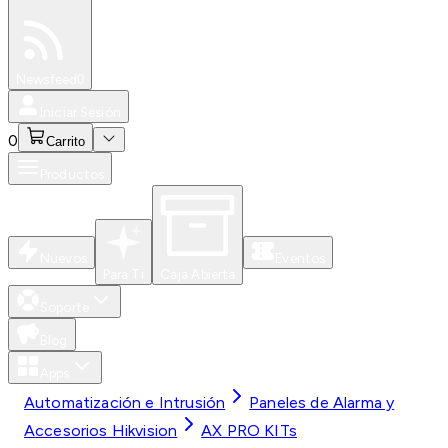
Especiales
Newsfeed
0
Iniciar Sesión
0
Carrito
Productos
Nuevos
Eventos
Para Ti
Caja Abierta
Soporte
Blog
Apps
Automatización e Intrusión
Paneles de Alarma y
Accesorios Hikvision
AX PRO KITs