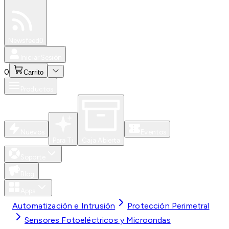
Especiales
Newsfeed
0
Iniciar Sesión
0
Carrito
Productos
Nuevos
Eventos
Para Ti
Caja Abierta
Soporte
Blog
Apps
Automatización e Intrusión
Protección Perimetral
Sensores Fotoeléctricos y Microondas