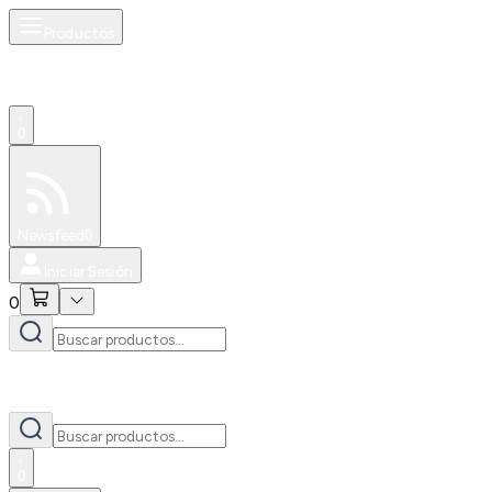
Productos
0
Especiales
Newsfeed
0
Iniciar Sesión
0
0