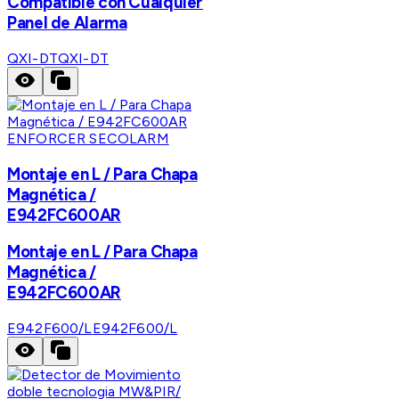
Compatible con Cualquier
Panel de Alarma
QXI-DT
QXI-DT
ENFORCER SECOLARM
Montaje en L / Para Chapa
Magnética /
E942FC600AR
Montaje en L / Para Chapa
Magnética /
E942FC600AR
E942F600/L
E942F600/L