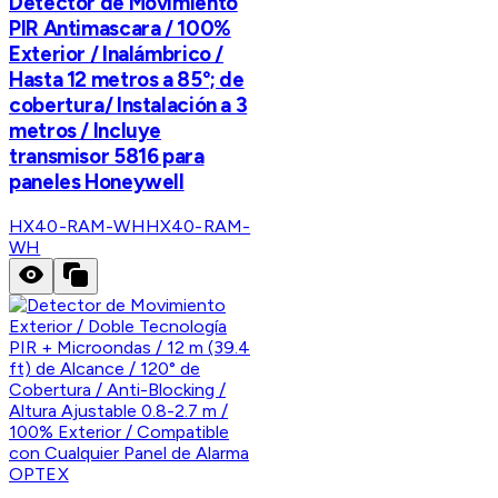
Detector de Movimiento
PIR Antimascara / 100%
Exterior / Inalámbrico /
Hasta 12 metros a 85°; de
cobertura/ Instalación a 3
metros / Incluye
transmisor 5816 para
paneles Honeywell
HX40-RAM-WH
HX40-RAM-
WH
OPTEX