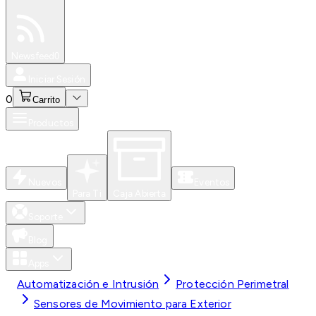
Especiales
Newsfeed
0
Iniciar Sesión
0
Carrito
Productos
Nuevos
Eventos
Para Ti
Caja Abierta
Soporte
Blog
Apps
Automatización e Intrusión
Protección Perimetral
Sensores de Movimiento para Exterior