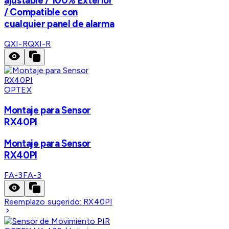
ajustable / 100% Exterior
/ Compatible con
cualquier panel de alarma
QXI-R
QXI-R
OPTEX
Montaje para Sensor
RX40PI
Montaje para Sensor
RX40PI
FA-3
FA-3
Reemplazo sugerido:
RX40PI