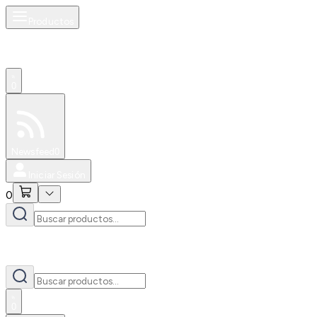
Productos
0
Especiales
Newsfeed
0
Iniciar Sesión
0
0