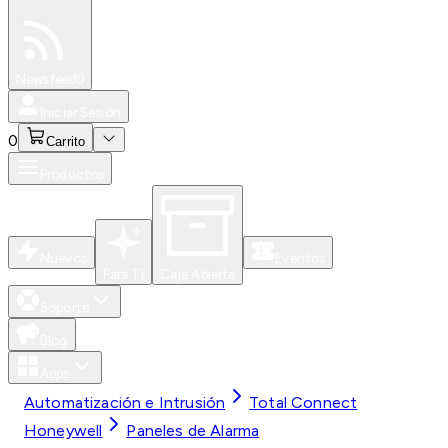
Especiales
Newsfeed
0
Iniciar Sesión
0
Carrito
Productos
Nuevos
Eventos
Para Ti
Caja Abierta
Soporte
Blog
Apps
Automatización e Intrusión
Total Connect
Honeywell
Paneles de Alarma