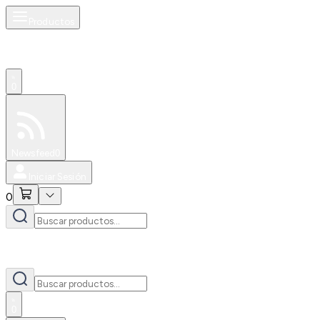
Productos
0
Especiales
Newsfeed
0
Iniciar Sesión
0
0