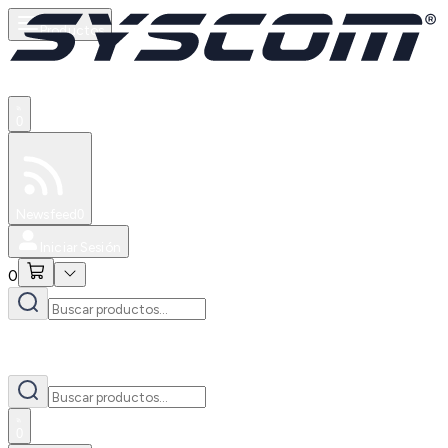
Productos
0
Especiales
Newsfeed
0
Iniciar Sesión
0
0