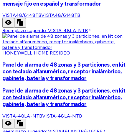
mensaje fijo en español y transformador
VISTA48/6148TB
VISTA48/6148TB
Reemplazo sugerido:
VISTA-48LA-NTB
HONEYWELL HOME RESIDEO
Panel de alarma de 48 zonas y 3 particiones, en kit
con teclado alfanumérico, receptor inalámbrico,
gabinete, batería y transformador
Panel de alarma de 48 zonas y 3 particiones, en kit
con teclado alfanumérico, receptor inalámbrico,
gabinete, batería y transformador
VISTA-48LA-NTB
VISTA-48LA-NTB
Reemplazo sugerido:
VISTA48LANTB/6160RF