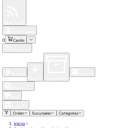
Especiales
Newsfeed
0
Iniciar Sesión
0
Carrito
Productos
Nuevos
Eventos
Para Ti
Caja Abierta
Soporte
Blog
Apps
Orden
Sucursales
Categorías
Inicio