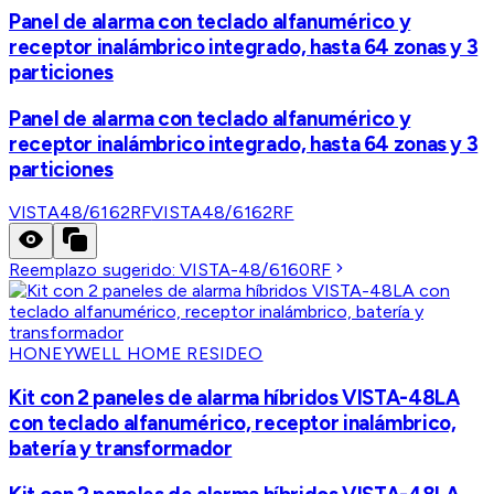
Panel de alarma con teclado alfanumérico y
receptor inalámbrico integrado, hasta 64 zonas y 3
particiones
Panel de alarma con teclado alfanumérico y
receptor inalámbrico integrado, hasta 64 zonas y 3
particiones
VISTA48/6162RF
VISTA48/6162RF
Reemplazo sugerido:
VISTA-48/6160RF
HONEYWELL HOME RESIDEO
Kit con 2 paneles de alarma híbridos VISTA-48LA
con teclado alfanumérico, receptor inalámbrico,
batería y transformador