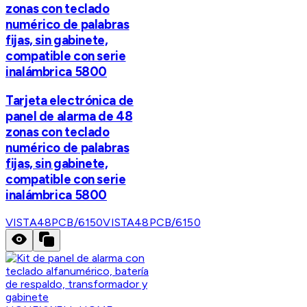
zonas con teclado
numérico de palabras
fijas, sin gabinete,
compatible con serie
inalámbrica 5800
Tarjeta electrónica de
panel de alarma de 48
zonas con teclado
numérico de palabras
fijas, sin gabinete,
compatible con serie
inalámbrica 5800
VISTA48PCB/6150
VISTA48PCB/6150