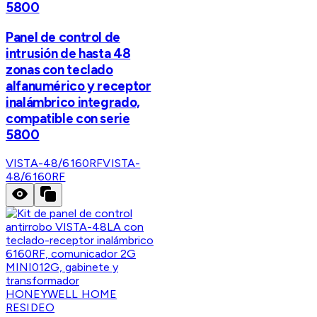
5800
Panel de control de
intrusión de hasta 48
zonas con teclado
alfanumérico y receptor
inalámbrico integrado,
compatible con serie
5800
VISTA-48/6160RF
VISTA-
48/6160RF
HONEYWELL HOME
RESIDEO