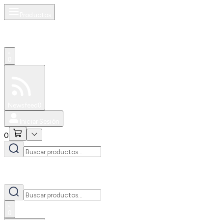
Productos
0
Especiales
Newsfeed
0
Iniciar Sesión
0
0