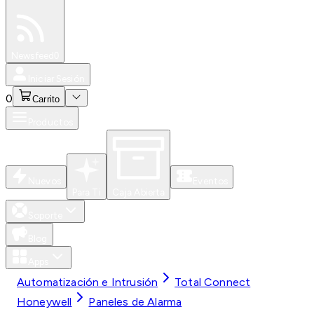
Especiales
Newsfeed
0
Iniciar Sesión
0
Carrito
Productos
Nuevos
Eventos
Para Ti
Caja Abierta
Soporte
Blog
Apps
Automatización e Intrusión
Total Connect
Honeywell
Paneles de Alarma