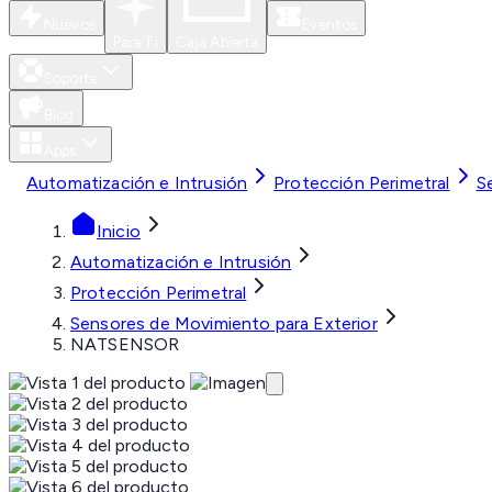
Nuevos
Eventos
Para Ti
Caja Abierta
Soporte
Blog
Apps
Automatización e Intrusión
Protección Perimetral
S
Inicio
Automatización e Intrusión
Protección Perimetral
Sensores de Movimiento para Exterior
NATSENSOR