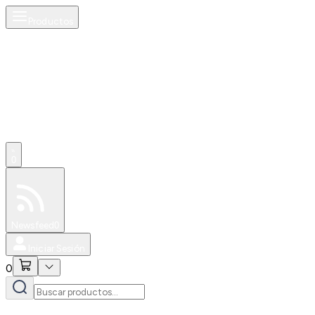
Productos
0
Especiales
Newsfeed
0
Iniciar Sesión
0