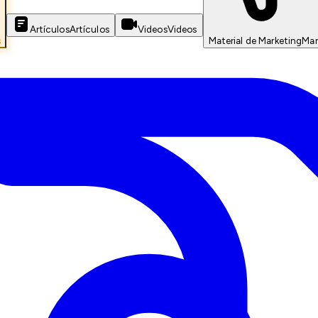
Artículos
Artículos
Videos
Videos
s
Material de Marketing
Mar