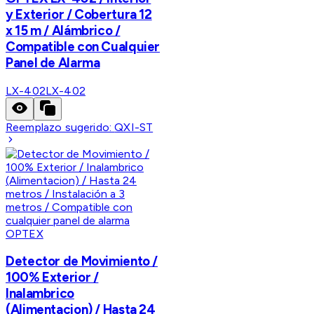
y Exterior / Cobertura 12
x 15 m / Alámbrico /
Compatible con Cualquier
Panel de Alarma
LX-402
LX-402
Reemplazo sugerido:
QXI-ST
OPTEX
Detector de Movimiento /
100% Exterior /
Inalambrico
(Alimentacion) / Hasta 24