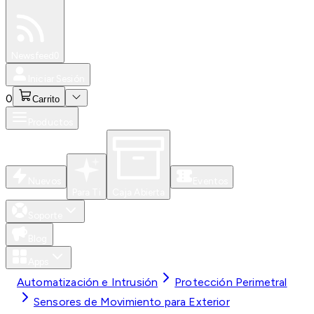
Especiales
Newsfeed
0
Iniciar Sesión
0
Carrito
Productos
Nuevos
Eventos
Para Ti
Caja Abierta
Soporte
Blog
Apps
Automatización e Intrusión
Protección Perimetral
Sensores de Movimiento para Exterior