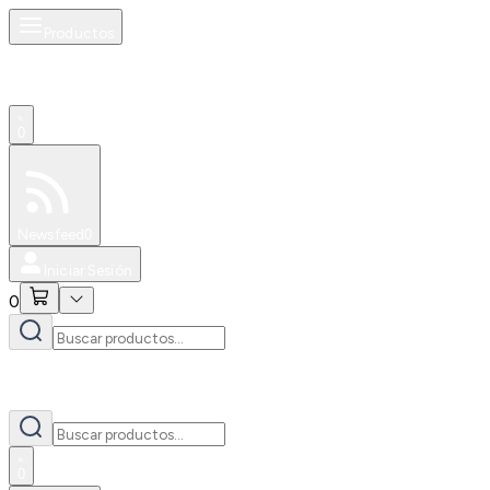
Productos
0
Especiales
Newsfeed
0
Iniciar Sesión
0
0