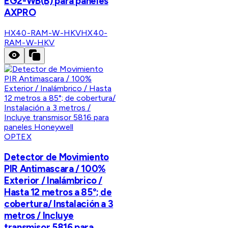
EG2-WB(B) para paneles
AXPRO
HX40-RAM-W-HKV
HX40-
RAM-W-HKV
OPTEX
Detector de Movimiento
PIR Antimascara / 100%
Exterior / Inalámbrico /
Hasta 12 metros a 85°; de
cobertura/ Instalación a 3
metros / Incluye
transmisor 5816 para