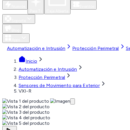
Nuevos
Eventos
Para Ti
Caja Abierta
Soporte
Blog
Apps
Automatización e Intrusión
Protección Perimetral
S
Inicio
Automatización e Intrusión
Protección Perimetral
Sensores de Movimiento para Exterior
VXI-R