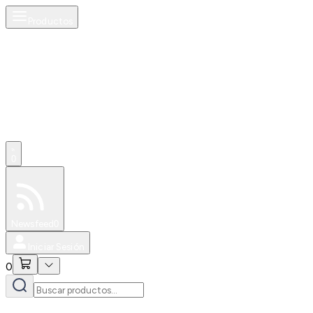
Productos
0
Especiales
Newsfeed
0
Iniciar Sesión
0