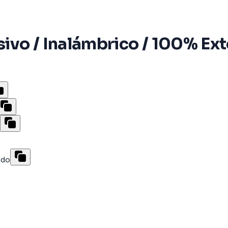
vo / Inalámbrico / 100% Exte
a
ado