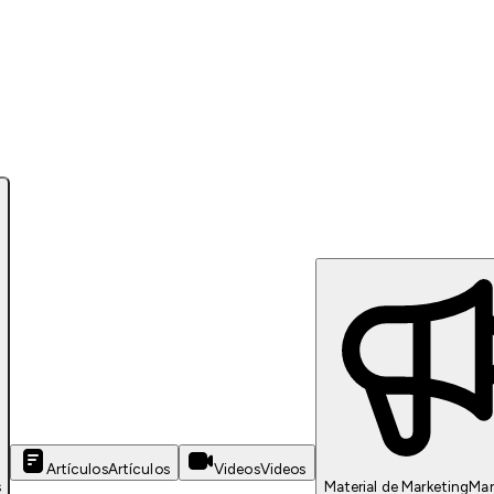
Artículos
Artículos
Videos
Videos
s
Material de Marketing
Mar