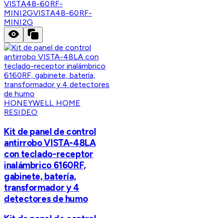
VISTA48-60RF-
MINI2G
VISTA48-60RF-
MINI2G
HONEYWELL HOME
RESIDEO
Kit de panel de control
antirrobo VISTA-48LA
con teclado-receptor
inalámbrico 6160RF,
gabinete, batería,
transformador y 4
detectores de humo