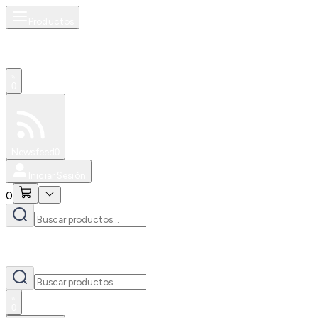
Productos
0
Especiales
Newsfeed
0
Iniciar Sesión
0
0