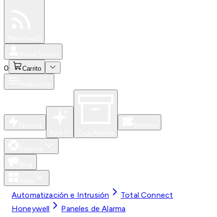
Especiales
Newsfeed
0
Iniciar Sesión
0
Carrito
Productos
Nuevos
Eventos
Para Ti
Caja Abierta
Soporte
Blog
Apps
Automatización e Intrusión
Total Connect
Honeywell
Paneles de Alarma