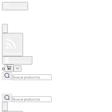
Productos
0
Especiales
Newsfeed
0
Iniciar Sesión
0
0