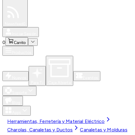
Especiales
Newsfeed
0
Iniciar Sesión
0
Carrito
Productos
Nuevos
Eventos
Para Ti
Caja Abierta
Soporte
Blog
Apps
Herramientas, Ferretería y Material Eléctrico
Charolas, Canaletas y Ductos
Canaletas y Molduras