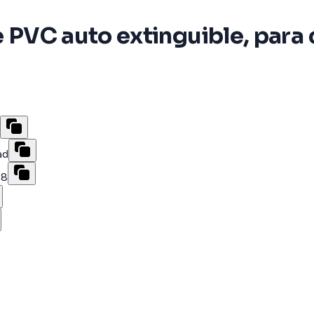
de PVC auto extinguible, para
ad
98