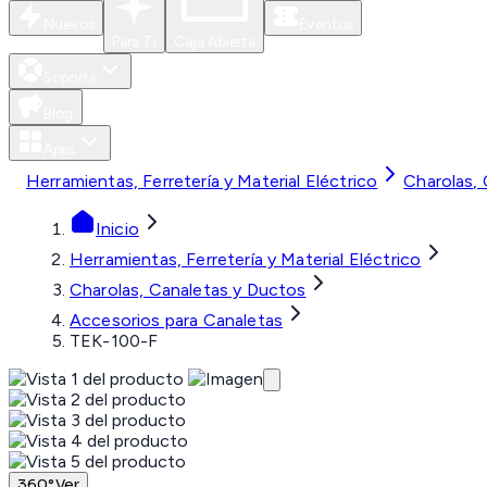
Nuevos
Eventos
Para Ti
Caja Abierta
Soporte
Blog
Apps
Herramientas, Ferretería y Material Eléctrico
Charolas,
Inicio
Herramientas, Ferretería y Material Eléctrico
Charolas, Canaletas y Ductos
Accesorios para Canaletas
TEK-100-F
360°
Ver