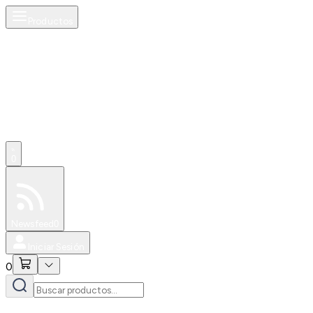
Productos
0
Especiales
Newsfeed
0
Iniciar Sesión
0