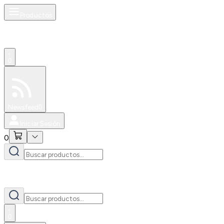
Productos
0
Especiales
Newsfeed
0
Iniciar Sesión
0
0