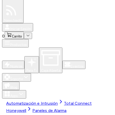
Especiales
Newsfeed
0
Iniciar Sesión
0
Carrito
Productos
Nuevos
Eventos
Para Ti
Caja Abierta
Soporte
Blog
Apps
Automatización e Intrusión
Total Connect
Honeywell
Paneles de Alarma