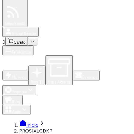
Especiales
Newsfeed
0
Iniciar Sesión
0
Carrito
Productos
Nuevos
Eventos
Para Ti
Caja Abierta
Soporte
Blog
Apps
Inicio
PROSIXLCDKP