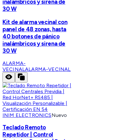
inalámbricos y sirena de
30 W
Kit de alarma vecinal con
panel de 48 zonas, hasta
40 botones de pánico
inalámbricos y sirena de
30 W
ALARMA-
VECINAL
ALARMA-VECINAL
INIM ELECTRONICS
Nuevo
Teclado Remoto
Repetidor | Control