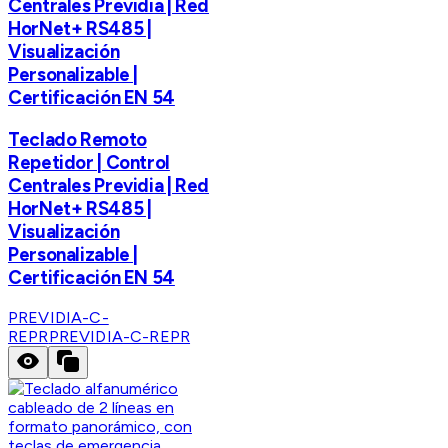
Centrales Previdia | Red
HorNet+ RS485 |
Visualización
Personalizable |
Certificación EN 54
Teclado Remoto
Repetidor | Control
Centrales Previdia | Red
HorNet+ RS485 |
Visualización
Personalizable |
Certificación EN 54
PREVIDIA-C-
REPR
PREVIDIA-C-REPR