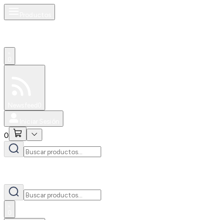
Productos
0
Especiales
Newsfeed
0
Iniciar Sesión
0
0