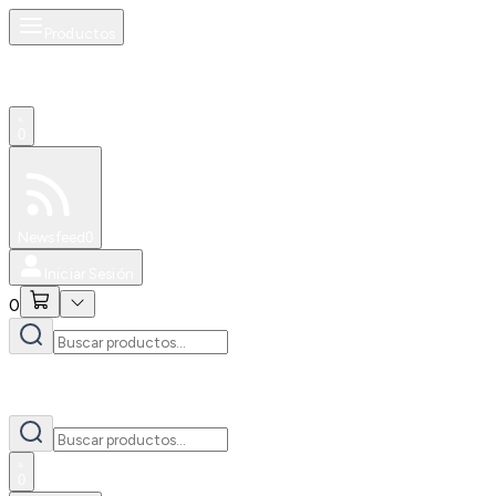
Productos
0
Especiales
Newsfeed
0
Iniciar Sesión
0
0