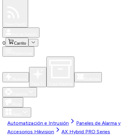
Especiales
Newsfeed
0
Iniciar Sesión
0
Carrito
Productos
Nuevos
Eventos
Para Ti
Caja Abierta
Soporte
Blog
Apps
Automatización e Intrusión
Paneles de Alarma y
Accesorios Hikvision
AX Hybrid PRO Series