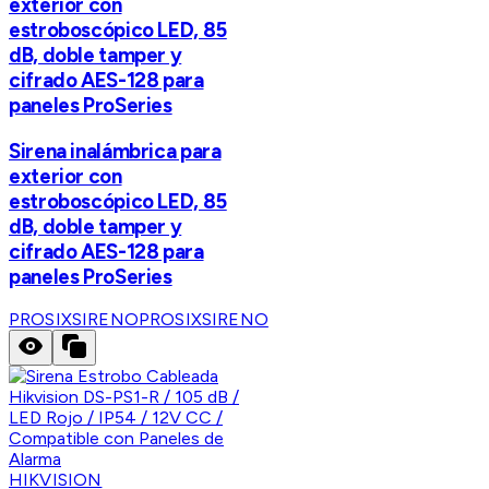
exterior con
estroboscópico LED, 85
dB, doble tamper y
cifrado AES-128 para
paneles ProSeries
Sirena inalámbrica para
exterior con
estroboscópico LED, 85
dB, doble tamper y
cifrado AES-128 para
paneles ProSeries
PROSIXSIRENO
PROSIXSIRENO
HIKVISION