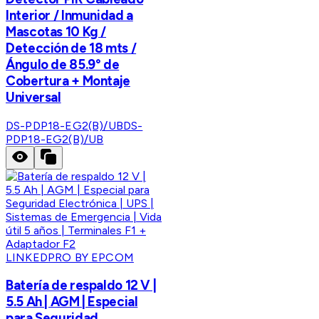
Interior / Inmunidad a
Mascotas 10 Kg /
Detección de 18 mts /
Ángulo de 85.9° de
Cobertura + Montaje
Universal
DS-PDP18-EG2(B)/UB
DS-
PDP18-EG2(B)/UB
LINKEDPRO BY EPCOM
Batería de respaldo 12 V |
5.5 Ah | AGM | Especial
para Seguridad